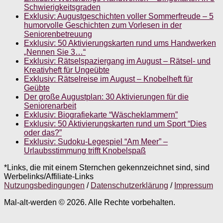
Schwierigkeitsgraden
Exklusiv: Augustgeschichten voller Sommerfreude – 5
humorvolle Geschichten zum Vorlesen in der
Seniorenbetreuung
Exklusiv: 50 Aktivierungskarten rund ums Handwerken
„Nennen Sie 3…“
Exklusiv: Rätselspaziergang im August – Rätsel- und
Kreativheft für Ungeübte
Exklusiv: Rätselreise im August – Knobelheft für
Geübte
Der große Augustplan: 30 Aktivierungen für die
Seniorenarbeit
Exklusiv: Biografiekarte “Wäscheklammern”
Exklusiv: 50 Aktivierungskarten rund um Sport “Dies
oder das?”
Exklusiv: Sudoku-Legespiel “Am Meer” –
Urlaubsstimmung trifft Knobelspaß
*Links, die mit einem Sternchen gekennzeichnet sind, sind
Werbelinks/Affiliate-Links
Nutzungsbedingungen
/
Datenschutzerklärung
/
Impressum
Mal-alt-werden © 2026. Alle Rechte vorbehalten.