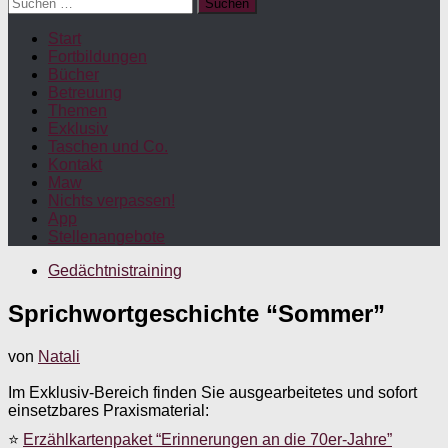
Suchen
nach:
Start
Fortbildungen
Bücher
Betreuung
Themen
Exklusiv
Taschen und Co.
Kontakt
Maw
Nichts verpassen!
App
Stellenangebote
Gedächtnistraining
Sprichwortgeschichte “Sommer”
von
Natali
Im Exklusiv-Bereich finden Sie ausgearbeitetes und sofort
einsetzbares Praxismaterial:
⭐
Erzählkartenpaket “Erinnerungen an die 70er-Jahre”