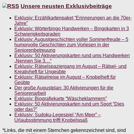
Unsere neusten Exklusivbeiträge
Exklusiv: Erzählkartenpaket “Erinnerungen an die 70er-
Jahre”
Exklusiv: Wörterbingo Handwerken – Bingokarten in 3
Schwierigkeitsgraden
Exklusiv: Augustgeschichten voller Sommerfreude – 5
humorvolle Geschichten zum Vorlesen in der
Seniorenbetreuung
Exklusiv: 50 Aktivierungskarten rund ums Handwerken
„Nennen Sie 3…“
Exklusiv: Rätselspaziergang im August – Rätsel- und
Kreativheft für Ungeübte
Exklusiv: Rätselreise im August – Knobelheft für
Geübte
Der große Augustplan: 30 Aktivierungen für die
Seniorenarbeit
Exklusiv: Biografiekarte “Wäscheklammern”
Exklusiv: 50 Aktivierungskarten rund um Sport “Dies
oder das?”
Exklusiv: Sudoku-Legespiel “Am Meer” –
Urlaubsstimmung trifft Knobelspaß
*Links, die mit einem Sternchen gekennzeichnet sind, sind