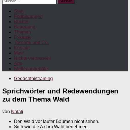
Suchen
nach:
Start
Fortbildungen
Bücher
Betreuung
Themen
Exklusiv
Taschen und Co.
Kontakt
Maw
Nichts verpassen!
App
Stellenangebote
Gedächtnistraining
Sprichwörter und Redewendungen
zu dem Thema Wald
von
Natali
Den Wald vor lauter Bäumen nicht sehen.
Sich wie die Axt im Wald benehmen.