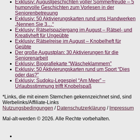
Exklusiv: Augustgeschichten voller Sommerfreude – 5
humorvolle Geschichten zum Vorlesen in der
Seniorenbetreuung
Exklusiv: 50 Aktivierungskarten rund ums Handwerken
„Nennen Sie 3…“
Exklusiv: Rätselspaziergang im August – Rätsel- und
Kreativheft für Ungeübte
Exklusiv: Rätselreise im August – Knobelheft für
Geübte
Der große Augustplan: 30 Aktivierungen für die
Seniorenarbeit
Exklusiv: Biografiekarte “Wäscheklammern”
Exklusiv: 50 Aktivierungskarten rund um Sport “Dies
oder das?”
Exklusiv: Sudoku-Legespiel “Am Meer” –
Urlaubsstimmung trifft Knobelspaß
*Links, die mit einem Sternchen gekennzeichnet sind, sind
Werbelinks/Affiliate-Links
Nutzungsbedingungen
/
Datenschutzerklärung
/
Impressum
Mal-alt-werden © 2026. Alle Rechte vorbehalten.