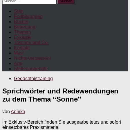
Suchen
nach:
Start
Fortbildungen
Bücher
Betreuung
Themen
Exklusiv
Taschen und Co.
Kontakt
Maw
Nichts verpassen!
App
Stellenangebote
Gedächtnistraining
Sprichwörter und Redewendungen
zu dem Thema “Sonne”
von
Annika
Im Exklusiv-Bereich finden Sie ausgearbeitetes und sofort
einsetzbares Praxismaterial: