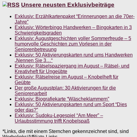
Unsere neusten Exklusivbeiträge
Exklusiv: Erzählkartenpaket “Erinnerungen an die 70er-
Jahre”
Exklusiv: Wörterbingo Handwerken – Bingokarten in 3
Schwierigkeitsgraden
Exklusiv: Augustgeschichten voller Sommerfreude – 5
humorvolle Geschichten zum Vorlesen in der
Seniorenbetreuung
Exklusiv: 50 Aktivierungskarten rund ums Handwerken
„Nennen Sie 3…“
Exklusiv: Rätselspaziergang im August – Rätsel- und
Kreativheft für Ungeübte
Exklusiv: Rätselreise im August – Knobelheft für
Geübte
Der große Augustplan: 30 Aktivierungen für die
Seniorenarbeit
Exklusiv: Biografiekarte “Wäscheklammern”
Exklusiv: 50 Aktivierungskarten rund um Sport “Dies
oder das?”
Exklusiv: Sudoku-Legespiel “Am Meer” –
Urlaubsstimmung trifft Knobelspaß
*Links, die mit einem Sternchen gekennzeichnet sind, sind
Werbelinks/Affiliate-Links