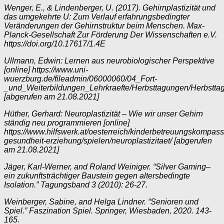
Wenger, E., & Lindenberger, U. (2017). Gehirnplastizität und
das umgekehrte U: Zum Verlauf erfahrungsbedingter
Veränderungen der Gehirnstruktur beim Menschen. Max-
Planck-Gesellschaft Zur Förderung Der Wissenschaften e.V.
https://doi.org/10.17617/1.4E
Ullmann, Edwin: Lernen aus neurobiologischer Perspektive
[online] https://www.uni-
wuerzburg.de/fileadmin/06000060/04_Fort-
_und_Weiterbildungen_Lehrkraefte/Herbsttagungen/Herbst
[abgerufen am 21.08.2021]
Hüther, Gerhard: Neuroplastizität – Wie wir unser Gehirn
ständig neu programmieren [online]
https://www.hilfswerk.at/oesterreich/kinderbetreuungskompass/
gesundheit-erziehung/spielen/neuroplastizitaet/ [abgerufen
am 21.08.2021]
Jäger, Karl-Werner, and Roland Weiniger. “Silver Gaming–
ein zukunftsträchtiger Baustein gegen altersbedingte
Isolation.” Tagungsband 3 (2010): 26-27.
Weinberger, Sabine, and Helga Lindner. “Senioren und
Spiel.” Faszination Spiel. Springer, Wiesbaden, 2020. 143-
165.