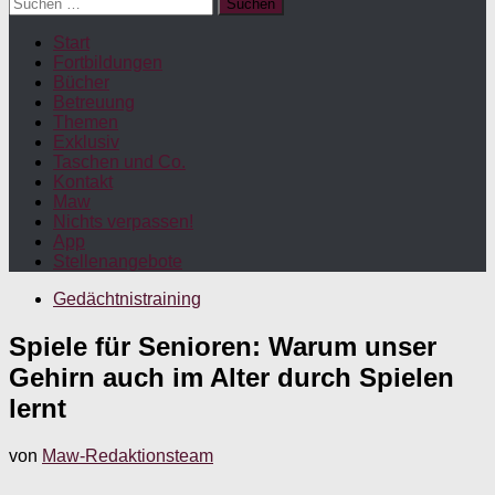
Suchen
nach:
Start
Fortbildungen
Bücher
Betreuung
Themen
Exklusiv
Taschen und Co.
Kontakt
Maw
Nichts verpassen!
App
Stellenangebote
Gedächtnistraining
Spiele für Senioren: Warum unser
Gehirn auch im Alter durch Spielen
lernt
von
Maw-Redaktionsteam