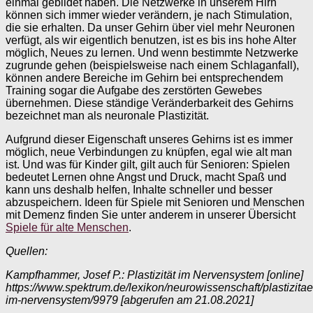
einmal gebildet haben. Die Netzwerke in unserem Hirn
können sich immer wieder verändern, je nach Stimulation,
die sie erhalten. Da unser Gehirn über viel mehr Neuronen
verfügt, als wir eigentlich benutzen, ist es bis ins hohe Alter
möglich, Neues zu lernen. Und wenn bestimmte Netzwerke
zugrunde gehen (beispielsweise nach einem Schlaganfall),
können andere Bereiche im Gehirn bei entsprechendem
Training sogar die Aufgabe des zerstörten Gewebes
übernehmen. Diese ständige Veränderbarkeit des Gehirns
bezeichnet man als neuronale Plastizität.
Aufgrund dieser Eigenschaft unseres Gehirns ist es immer
möglich, neue Verbindungen zu knüpfen, egal wie alt man
ist. Und was für Kinder gilt, gilt auch für Senioren: Spielen
bedeutet Lernen ohne Angst und Druck, macht Spaß und
kann uns deshalb helfen, Inhalte schneller und besser
abzuspeichern. Ideen für Spiele mit Senioren und Menschen
mit Demenz finden Sie unter anderem in unserer Übersicht
Spiele für alte Menschen
.
Quellen:
Kampfhammer, Josef P.: Plastizität im Nervensystem [online]
https://www.spektrum.de/lexikon/neurowissenschaft/plastizitae
im-nervensystem/9979 [abgerufen am 21.08.2021]