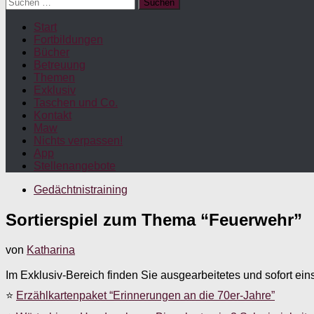
Suchen
nach:
Start
Fortbildungen
Bücher
Betreuung
Themen
Exklusiv
Taschen und Co.
Kontakt
Maw
Nichts verpassen!
App
Stellenangebote
Gedächtnistraining
Sortierspiel zum Thema “Feuerwehr”
von
Katharina
Im Exklusiv-Bereich finden Sie ausgearbeitetes und sofort ein
⭐
Erzählkartenpaket “Erinnerungen an die 70er-Jahre”