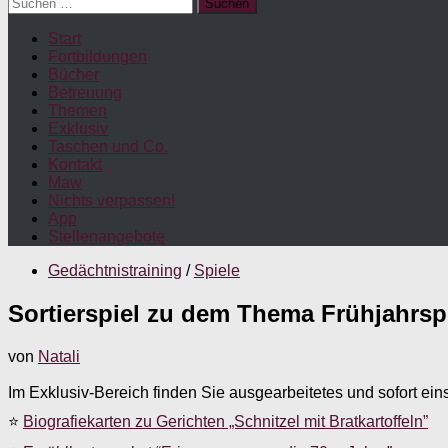
Suchen
nach:
Start
Fortbildungen
Bücher
Betreuung
Themen
Exklusiv
Taschen und Co.
Kontakt
Maw
Nichts verpassen!
App
Stellenangebote
Gedächtnistraining
/
Spiele
Sortierspiel zu dem Thema Frühjahrsp
von
Natali
Im Exklusiv-Bereich finden Sie ausgearbeitetes und sofort ein
⭐
Biografiekarten zu Gerichten „Schnitzel mit Bratkartoffeln”