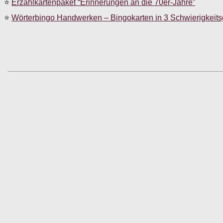
⭐
Erzählkartenpaket “Erinnerungen an die 70er-Jahre”
⭐
Wörterbingo Handwerken – Bingokarten in 3 Schwierigkeit