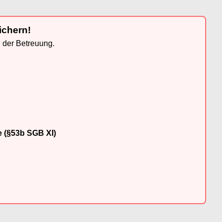
ichern!
n der Betreuung.
e (§53b SGB XI)