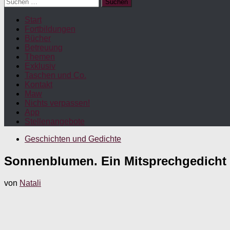
Suchen
nach:
Start
Fortbildungen
Bücher
Betreuung
Themen
Exklusiv
Taschen und Co.
Kontakt
Maw
Nichts verpassen!
App
Stellenangebote
Geschichten und Gedichte
Sonnenblumen. Ein Mitsprechgedicht
von
Natali