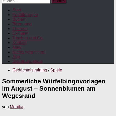
Suchen
nach:
Start
Fortbildungen
Bücher
Betreuung
Themen
Exklusiv
Taschen und Co.
Kontakt
Maw
Nichts verpassen!
App
Stellenangebote
Gedächtnistraining
/
Spiele
Sommerliche Würfelbingovorlagen
im August – Sonnenblumen am
Wegesrand
von
Monika