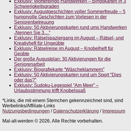
Exklusiv: Wörterbingo Handwerken – Bingokarten in 3
Schwierigkeitsgraden
Exklusiv: Augustgeschichten voller Sommerfreude – 5
humorvolle Geschichten zum Vorlesen in der
Seniorenbetreuung
Exklusiv: 50 Aktivierungskarten rund ums Handwerken
„Nennen Sie 3…“
Exklusiv: Rätselspaziergang im August – Rätsel- und
Kreativheft für Ungeübte
Exklusiv: Rätselreise im August – Knobelheft für
Geübte
Der große Augustplan: 30 Aktivierungen für die
Seniorenarbeit
Exklusiv: Biografiekarte “Wäscheklammern”
Exklusiv: 50 Aktivierungskarten rund um Sport “Dies
oder das?”
Exklusiv: Sudoku-Legespiel “Am Meer” –
Urlaubsstimmung trifft Knobelspaß
*Links, die mit einem Sternchen gekennzeichnet sind, sind
Werbelinks/Affiliate-Links
Nutzungsbedingungen
/
Datenschutzerklärung
/
Impressum
Mal-alt-werden © 2026. Alle Rechte vorbehalten.