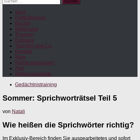
Suchen
nach:
Start
Fortbildungen
Bücher
Betreuung
Themen
Exklusiv
Taschen und Co.
Kontakt
Maw
Nichts verpassen!
App
Stellenangebote
Gedächtnistraining
Sommer: Sprichworträtsel Teil 5
von
Natali
Wie heißen die Sprichwörter richtig?
Im Exklusiv-Bereich finden Sie ausgearbeitetes und sofort