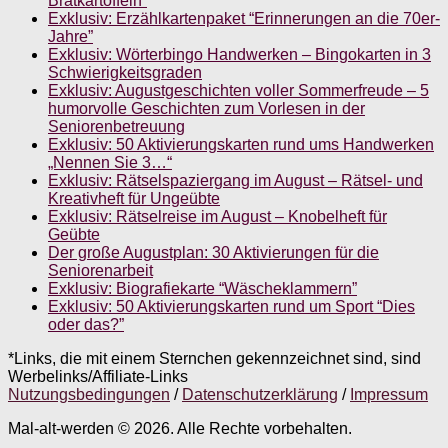
Bratkartoffeln”
Exklusiv: Erzählkartenpaket “Erinnerungen an die 70er-
Jahre”
Exklusiv: Wörterbingo Handwerken – Bingokarten in 3
Schwierigkeitsgraden
Exklusiv: Augustgeschichten voller Sommerfreude – 5
humorvolle Geschichten zum Vorlesen in der
Seniorenbetreuung
Exklusiv: 50 Aktivierungskarten rund ums Handwerken
„Nennen Sie 3…“
Exklusiv: Rätselspaziergang im August – Rätsel- und
Kreativheft für Ungeübte
Exklusiv: Rätselreise im August – Knobelheft für
Geübte
Der große Augustplan: 30 Aktivierungen für die
Seniorenarbeit
Exklusiv: Biografiekarte “Wäscheklammern”
Exklusiv: 50 Aktivierungskarten rund um Sport “Dies
oder das?”
*Links, die mit einem Sternchen gekennzeichnet sind, sind
Werbelinks/Affiliate-Links
Nutzungsbedingungen
/
Datenschutzerklärung
/
Impressum
Mal-alt-werden © 2026. Alle Rechte vorbehalten.