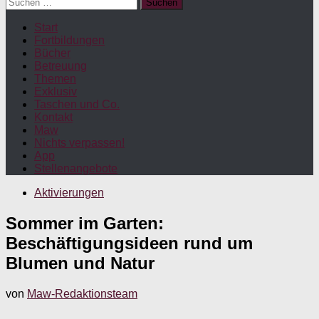
Suchen
nach:
Start
Fortbildungen
Bücher
Betreuung
Themen
Exklusiv
Taschen und Co.
Kontakt
Maw
Nichts verpassen!
App
Stellenangebote
Aktivierungen
Sommer im Garten:
Beschäftigungsideen rund um
Blumen und Natur
von
Maw-Redaktionsteam