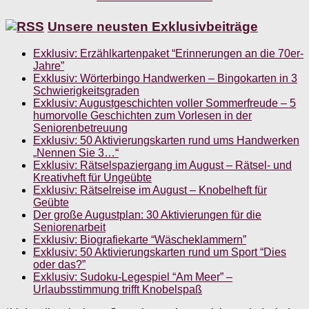
Unsere neusten Exklusivbeiträge
Exklusiv: Erzählkartenpaket “Erinnerungen an die 70er-
Jahre”
Exklusiv: Wörterbingo Handwerken – Bingokarten in 3
Schwierigkeitsgraden
Exklusiv: Augustgeschichten voller Sommerfreude – 5
humorvolle Geschichten zum Vorlesen in der
Seniorenbetreuung
Exklusiv: 50 Aktivierungskarten rund ums Handwerken
„Nennen Sie 3…“
Exklusiv: Rätselspaziergang im August – Rätsel- und
Kreativheft für Ungeübte
Exklusiv: Rätselreise im August – Knobelheft für
Geübte
Der große Augustplan: 30 Aktivierungen für die
Seniorenarbeit
Exklusiv: Biografiekarte “Wäscheklammern”
Exklusiv: 50 Aktivierungskarten rund um Sport “Dies
oder das?”
Exklusiv: Sudoku-Legespiel “Am Meer” –
Urlaubsstimmung trifft Knobelspaß