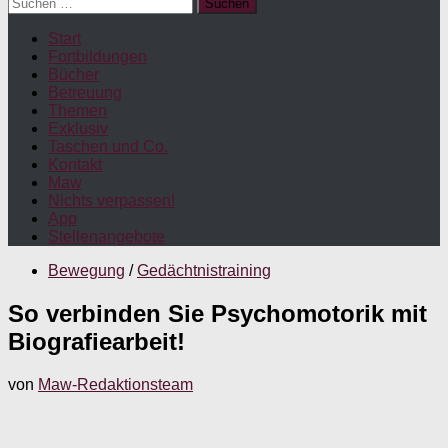
Suchen
nach:
Start
Fortbildungen
Bücher
Betreuung
Themen
Exklusiv
Taschen und Co.
Kontakt
Maw
Nichts verpassen!
App
Stellenangebote
Bewegung
/
Gedächtnistraining
So verbinden Sie Psychomotorik mit
Biografiearbeit!
von
Maw-Redaktionsteam