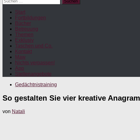
Suchen
nach:
Start
Fortbildungen
Bücher
Betreuung
Themen
Exklusiv
Taschen und Co.
Kontakt
Maw
Nichts verpassen!
App
Stellenangebote
Gedächtnistraining
So gestalten Sie vier kreative Anagra
von
Natali