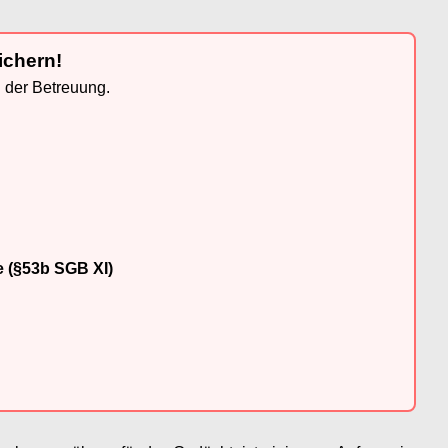
ichern!
n der Betreuung.
e (§53b SGB XI)