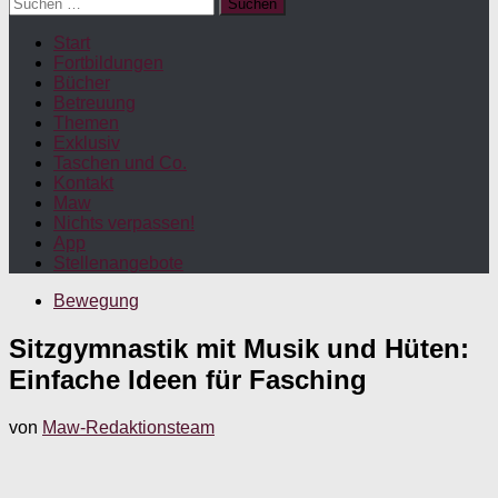
Suchen
nach:
Start
Fortbildungen
Bücher
Betreuung
Themen
Exklusiv
Taschen und Co.
Kontakt
Maw
Nichts verpassen!
App
Stellenangebote
Bewegung
Sitzgymnastik mit Musik und Hüten:
Einfache Ideen für Fasching
von
Maw-Redaktionsteam