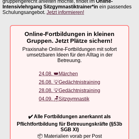
gruppengerecht anleiten möchte, findet im
Online-
Intensivlehrgang Sitzgymnastiktrainer*in
ein passendes
Schulungsangebot.
Jetzt informieren!
Online-Fortbildungen in kleinen
Gruppen. Jetzt Plätze sichern!
Praxisnahe Online-Fortbildungen mit sofort
umsetzbaren Ideen für den Alltag in der
Betreuung.
24.08. 👑Märchen
26.08. 💡Gedächtnistraining
28.08. 💡Gedächtnistraining
04.09. 🪑Sitzgymnastik
✔️ Alle Fortbildungen anerkannt als
Pflichtfortbildung für Betreuungskräfte (§53b
SGB XI)
📦 Materialien vorab per Post