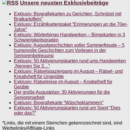
Unsere neusten Exklusivbeiträge
Exklusiv: Biografiekarten zu Gerichten „Schnitzel mit
Bratkartoffeln”
Exklusiv: Erzählkartenpaket “Erinnerungen an die 70er-
Jahre”
Exklusiv: Wörterbingo Handwerken – Bingokarten in 3
Schwierigkeitsgraden
Exklusiv: Augustgeschichten voller Sommerfreude – 5
humorvolle Geschichten zum Vorlesen in der
Seniorenbetreuung
Exklusiv: 50 Aktivierungskarten rund ums Handwerken
„Nennen Sie 3…“
Exklusiv: Rätselspaziergang im August – Rätsel- und
Kreativheft für Ungeübte
Exklusiv: Rätselreise im August – Knobelheft für
Geübte
Der große Augustplan: 30 Aktivierungen für die
Seniorenarbeit
Exklusiv: Biografiekarte “Wäscheklammern”
Exklusiv: 50 Aktivierungskarten rund um Sport “Dies
oder das?”
*Links, die mit einem Sternchen gekennzeichnet sind, sind
Werbelinks/Affiliate-Links