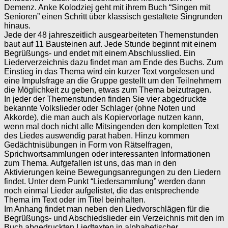
Demenz. Anke Kolodziej geht mit ihrem Buch “Singen mit
Senioren” einen Schritt über klassisch gestaltete Singrunden
hinaus.
Jede der 48 jahreszeitlich ausgearbeiteten Themenstunden
baut auf 11 Bausteinen auf. Jede Stunde beginnt mit einem
Begrüßungs- und endet mit einem Abschlusslied. Ein
Liederverzeichnis dazu findet man am Ende des Buchs. Zum
Einstieg in das Thema wird ein kurzer Text vorgelesen und
eine Impulsfrage an die Gruppe gestellt um den Teilnehmern
die Möglichkeit zu geben, etwas zum Thema beizutragen.
In jeder der Themenstunden finden Sie vier abgedruckte
bekannte Volkslieder oder Schlager (ohne Noten und
Akkorde), die man auch als Kopiervorlage nutzen kann,
wenn mal doch nicht alle Mitsingenden den kompletten Text
des Liedes auswendig parat haben. Hinzu kommen
Gedächtnisübungen in Form von Rätselfragen,
Sprichwortsammlungen oder interessanten Informationen
zum Thema. Aufgefallen ist uns, das man in den
Aktivierungen keine Bewegungsanregungen zu den Liedern
findet. Unter dem Punkt “Liedersammlung” werden dann
noch einmal Lieder aufgelistet, die das entsprechende
Thema im Text oder im Titel beinhalten.
Im Anhang findet man neben den Liedvorschlägen für die
Begrüßungs- und Abschiedslieder ein Verzeichnis mit den im
Buch abgedruckten Liedtexten in alphabetischer