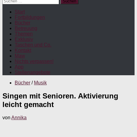
Suchen
nach:
Start
Fortbildungen
Bücher
Betreuung
Themen
Exklusiv
Taschen und Co.
Kontakt
Maw
Nichts verpassen!
App
Stellenangebote
Bücher
/
Musik
Singen mit Senioren. Aktivierung
leicht gemacht
von
Annika