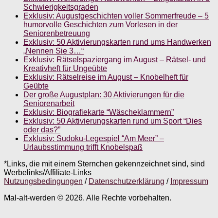
Schwierigkeitsgraden
Exklusiv: Augustgeschichten voller Sommerfreude – 5
humorvolle Geschichten zum Vorlesen in der
Seniorenbetreuung
Exklusiv: 50 Aktivierungskarten rund ums Handwerken
„Nennen Sie 3…“
Exklusiv: Rätselspaziergang im August – Rätsel- und
Kreativheft für Ungeübte
Exklusiv: Rätselreise im August – Knobelheft für
Geübte
Der große Augustplan: 30 Aktivierungen für die
Seniorenarbeit
Exklusiv: Biografiekarte “Wäscheklammern”
Exklusiv: 50 Aktivierungskarten rund um Sport “Dies
oder das?”
Exklusiv: Sudoku-Legespiel “Am Meer” –
Urlaubsstimmung trifft Knobelspaß
*Links, die mit einem Sternchen gekennzeichnet sind, sind
Werbelinks/Affiliate-Links
Nutzungsbedingungen
/
Datenschutzerklärung
/
Impressum
Mal-alt-werden © 2026. Alle Rechte vorbehalten.