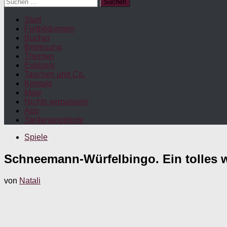
Suchen
nach:
Start
Fortbildungen
Bücher
Betreuung
Themen
Exklusiv
Taschen und Co.
Kontakt
Maw
Nichts verpassen!
App
Stellenangebote
Spiele
Schneemann-Würfelbingo. Ein tolles w
von
Natali