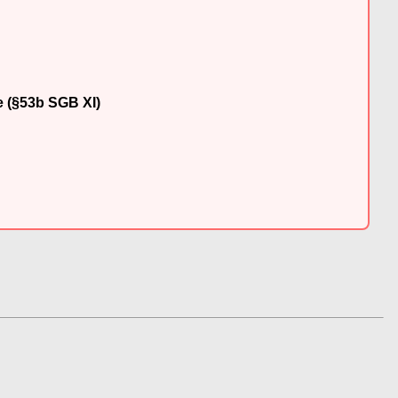
e (§53b SGB XI)