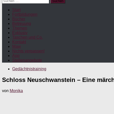
Suchen
nach:
Start
Fortbildungen
Bücher
Betreuung
Themen
Exklusiv
Taschen und Co.
Kontakt
Maw
Nichts verpassen!
App
Stellenangebote
Gedächtnistraining
Schloss Neuschwanstein – Eine märch
von
Monika