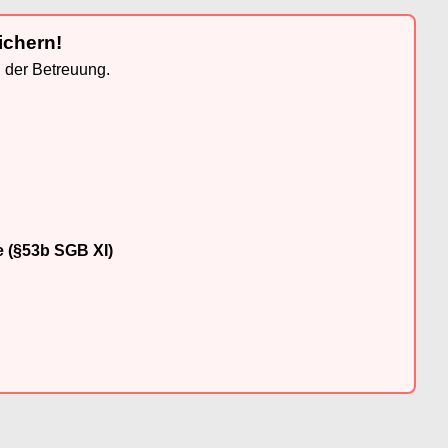
ichern!
n der Betreuung.
e (§53b SGB XI)