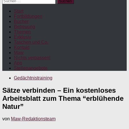
Suchen
nach:
Start
Fortbildungen
Bücher
Betreuung
Themen
Exklusiv
Taschen und Co.
Kontakt
Maw
Nichts verpassen!
App
Stellenangebote
Gedächtnistraining
Sätze verbinden – Ein kostenloses
Arbeitsblatt zum Thema “erblühende
Natur”
von
Maw-Redaktionsteam