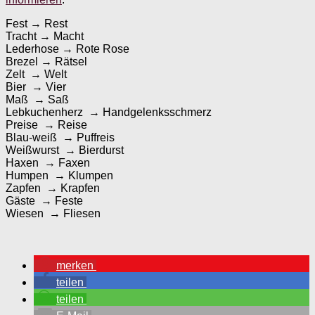
Fest → Rest
Tracht → Macht
Lederhose → Rote Rose
Brezel → Rätsel
Zelt → Welt
Bier → Vier
Maß → Saß
Lebkuchenherz → Handgelenksschmerz
Preise → Reise
Blau-weiß → Puffreis
Weißwurst → Bierdurst
Haxen → Faxen
Humpen → Klumpen
Zapfen → Krapfen
Gäste → Feste
Wiesen → Fliesen
merken
teilen
teilen