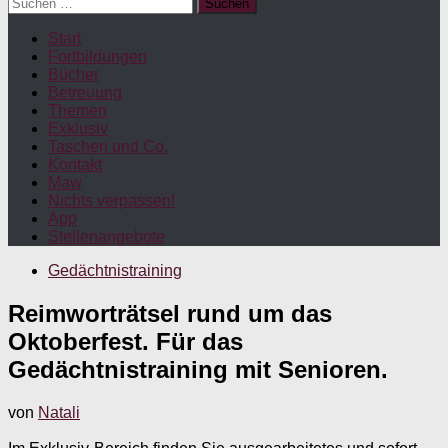
Suchen
nach:
Start
Fortbildungen
Bücher
Betreuung
Themen
Exklusiv
Taschen und Co.
Kontakt
Maw
Nichts verpassen!
App
Stellenangebote
Gedächtnistraining
Reimworträtsel rund um das
Oktoberfest. Für das
Gedächtnistraining mit Senioren.
von
Natali