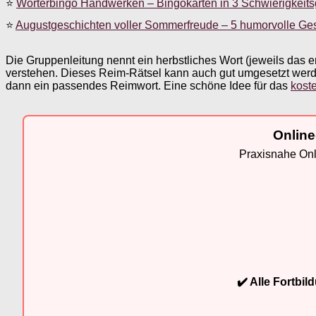
⭐
Wörterbingo Handwerken – Bingokarten in 3 Schwierigkeit
⭐
Augustgeschichten voller Sommerfreude – 5 humorvolle Ge
Die Gruppenleitung nennt ein herbstliches Wort (jeweils das 
verstehen. Dieses Reim-Rätsel kann auch gut umgesetzt werden
dann ein passendes Reimwort. Eine schöne Idee für das
kost
Online
Praxisnahe Onli
✔️ Alle Fortbi