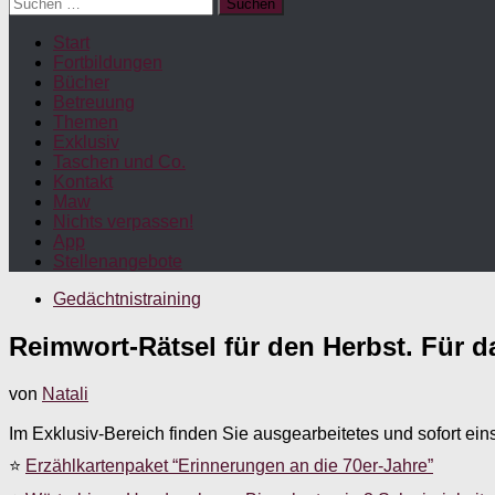
Suchen
nach:
Start
Fortbildungen
Bücher
Betreuung
Themen
Exklusiv
Taschen und Co.
Kontakt
Maw
Nichts verpassen!
App
Stellenangebote
Gedächtnistraining
Reimwort-Rätsel für den Herbst. Für d
von
Natali
Im Exklusiv-Bereich finden Sie ausgearbeitetes und sofort ein
⭐
Erzählkartenpaket “Erinnerungen an die 70er-Jahre”