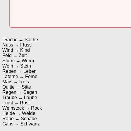
Drache → Sache
Nuss → Fluss
Wind → Kind
Feld → Zelt
Sturm → Wurm
Wein → Stein
Reben → Leben
Laterne → Ferne
Mais → Reis
Quitte → Sitte
Regen → Segen
Traube → Laube
Frost → Rost
Weinstock → Rock
Heide → Weide
Rabe → Schabe
Gans → Schwanz