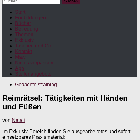
Suchen
nach:
Start
Fortbildungen
Bücher
Betreuung
Themen
Exklusiv
Taschen und Co.
Kontakt
Maw
Nichts verpassen!
App
Stellenangebote
Gedächtnistraining
Reimrätsel: Tätigkeiten mit Händen
und Füßen
von
Natali
Im Exklusiv-Bereich finden Sie ausgearbeitetes und sofort
einsetzbares Praxismaterial: