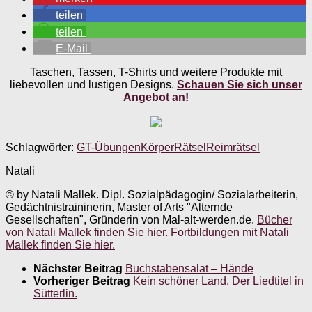
teilen
teilen
E-Mail
Taschen, Tassen, T-Shirts und weitere Produkte mit
liebevollen und lustigen Designs.
Schauen Sie sich unser
Angebot an!
Schlagwörter:
GT-Übungen
Körper
Rätsel
Reimrätsel
Natali
© by Natali Mallek. Dipl. Sozialpädagogin/ Sozialarbeiterin,
Gedächtnistraininerin, Master of Arts "Alternde
Gesellschaften", Gründerin von Mal-alt-werden.de.
Bücher
von Natali Mallek finden Sie hier.
Fortbildungen mit Natali
Mallek finden Sie hier.
Nächster Beitrag
Buchstabensalat – Hände
Vorheriger Beitrag
Kein schöner Land. Der Liedtitel in
Sütterlin.