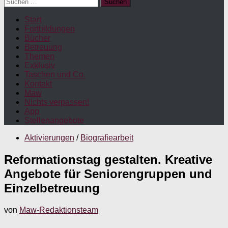
Suchen
nach:
Start
Fortbildungen
Bücher
Betreuung
Themen
Exklusiv
Taschen und Co.
Kontakt
Maw
Nichts verpassen!
App
Stellenangebote
Aktivierungen
/
Biografiearbeit
Reformationstag gestalten. Kreative
Angebote für Seniorengruppen und
Einzelbetreuung
von
Maw-Redaktionsteam