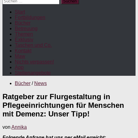
Suchen
nach:
Start
Fortbildungen
Bücher
Betreuung
Themen
Exklusiv
Taschen und Co.
Kontakt
Maw
Nichts verpassen!
App
Stellenangebote
Bücher
/
News
Ratgeber zur Flurgestaltung in
Pflegeeinrichtungen für Menschen
mit Demenz: Unser Tipp!
von
Annika
Folgende Anfrage hat uns per eMail erreicht: