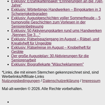
Exklusiv: Erzählkartenpaket “Erinnerungen an die 70er-
Jahre”
Exklusiv: Wörterbingo Handwerken – Bingokarten in 3
Schwierigkeitsgraden
Exklusiv: Augustgeschichten voller Sommerfreude – 5
humorvolle Geschichten zum Vorlesen in der
Seniorenbetreuung
Exklusiv: 50 Aktivierungskarten rund ums Handwerken
„Nennen Sie 3…“
Exklusiv: Rätselspaziergang im August – Rätsel- und
Kreativheft für Ungeübte
Exklusiv: Rätselreise im August – Knobelheft für
Geübte
Der große Augustplan: 30 Aktivierungen für die
Seniorenarbeit
Exklusiv: Biografiekarte “Wäscheklammern”
*Links, die mit einem Sternchen gekennzeichnet sind, sind
Werbelinks/Affiliate-Links
Nutzungsbedingungen
/
Datenschutzerklärung
/
Impressum
Mal-alt-werden © 2026. Alle Rechte vorbehalten.