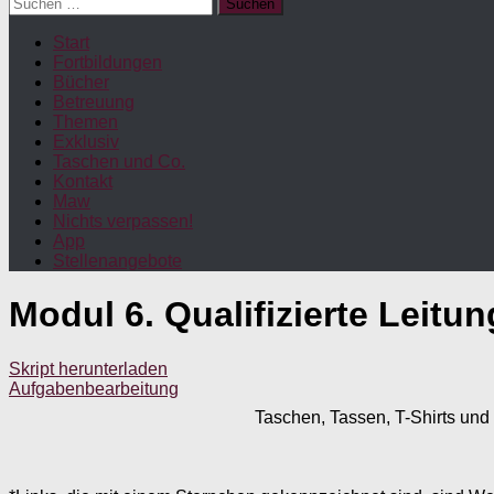
Suchen
nach:
Start
Fortbildungen
Bücher
Betreuung
Themen
Exklusiv
Taschen und Co.
Kontakt
Maw
Nichts verpassen!
App
Stellenangebote
Modul 6. Qualifizierte Leitu
Skript herunterladen
Aufgabenbearbeitung
Taschen, Tassen, T-Shirts und 