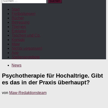
Suchen
nach:
Start
Fortbildungen
Bücher
Betreuung
Themen
Exklusiv
Taschen und Co.
Kontakt
Maw
Nichts verpassen!
App
Stellenangebote
News
Psychotherapie für Hochaltrige. Gibt
es das in der Praxis überhaupt?
von
Maw-Redaktionsteam