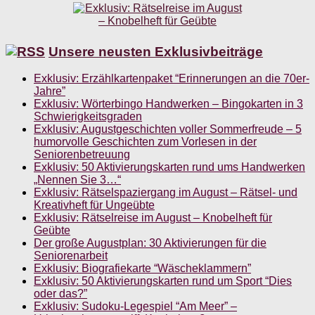
Unsere neusten Exklusivbeiträge
Exklusiv: Erzählkartenpaket “Erinnerungen an die 70er-
Jahre”
Exklusiv: Wörterbingo Handwerken – Bingokarten in 3
Schwierigkeitsgraden
Exklusiv: Augustgeschichten voller Sommerfreude – 5
humorvolle Geschichten zum Vorlesen in der
Seniorenbetreuung
Exklusiv: 50 Aktivierungskarten rund ums Handwerken
„Nennen Sie 3…“
Exklusiv: Rätselspaziergang im August – Rätsel- und
Kreativheft für Ungeübte
Exklusiv: Rätselreise im August – Knobelheft für
Geübte
Der große Augustplan: 30 Aktivierungen für die
Seniorenarbeit
Exklusiv: Biografiekarte “Wäscheklammern”
Exklusiv: 50 Aktivierungskarten rund um Sport “Dies
oder das?”
Exklusiv: Sudoku-Legespiel “Am Meer” –