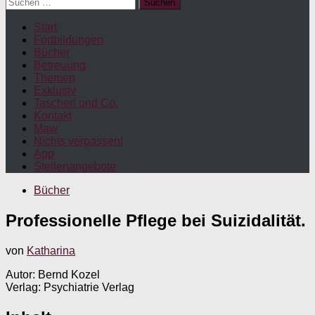
Suchen
nach:
Start
Fortbildungen
Bücher
Betreuung
Themen
Exklusiv
Taschen und Co.
Kontakt
Maw
Nichts verpassen!
App
Stellenangebote
Bücher
Professionelle Pflege bei Suizidalität.
von
Katharina
Autor: Bernd Kozel
Verlag: Psychiatrie Verlag