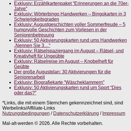
Exklusiv: Erzählkartenpaket “Erinnerungen an die 70er-
Jahre”
Exklusiv: Wörterbingo Handwerken – Bingokarten in 3
Schwierigkeitsgraden
Exklusiv: Augustgeschichten voller Sommerfreude – 5
humorvolle Geschichten zum Vorlesen in der
Seniorenbetreuung
Exklusiv: 50 Aktivierungskarten rund ums Handwerken
„Nennen Sie 3…“
Exklusiv: Rätselspaziergang im August – Rätsel- und
Kreativheft für Ungeübte
Exklusiv: Rätselreise im August – Knobelheft für
Geübte
Der große Augustplan: 30 Aktivierungen für die
Seniorenarbeit
Exklusiv: Biografiekarte “Wäscheklammern”
Exklusiv: 50 Aktivierungskarten rund um Sport “Dies
oder das?”
*Links, die mit einem Sternchen gekennzeichnet sind, sind
Werbelinks/Affiliate-Links
Nutzungsbedingungen
/
Datenschutzerklärung
/
Impressum
Mal-alt-werden © 2026. Alle Rechte vorbehalten.