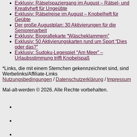
Exklusiv: Rätselspaziergang im August – Rätsel- und
Kreativheft für Ungeübte
Exklusiv: Rätselreise im August – Knobelheft für
Geübte
Der große Augustplan: 30 Aktivierungen für die
Seniorenarbeit
Exklusiv: Biografiekarte “Wäscheklammern”
Exklusiv: 50 Aktivierungskarten rund um Sport “Dies
oder das?”
Exklusiv: Sudoku-Legespiel “Am Meer” –
Urlaubsstimmung trifft Knobelspaß
*Links, die mit einem Sternchen gekennzeichnet sind, sind
Werbelinks/Affiliate-Links
Nutzungsbedingungen
/
Datenschutzerklärung
/
Impressum
Mal-alt-werden © 2026. Alle Rechte vorbehalten.