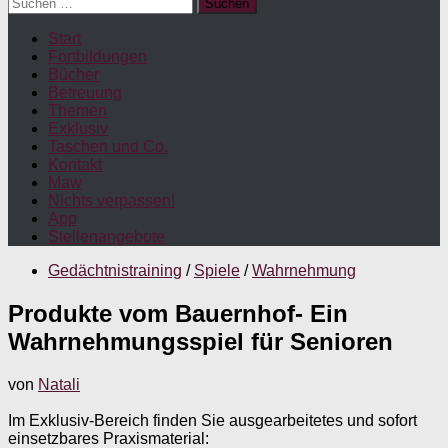
Suchen
nach:
Start
Fortbildungen
Bücher
Betreuung
Themen
Exklusiv
Taschen und Co.
Kontakt
Maw
Nichts verpassen!
App
Stellenangebote
Gedächtnistraining
/
Spiele
/
Wahrnehmung
Produkte vom Bauernhof- Ein
Wahrnehmungsspiel für Senioren
von
Natali
Im Exklusiv-Bereich finden Sie ausgearbeitetes und sofort
einsetzbares Praxismaterial: