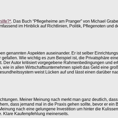
ilfe?*
. Das Buch “Pflegeheime am Pranger” von Michael Graber
send im Hinblick auf Richtlinien, Politik, Pflegenoten und der
 oben genannten Aspekten auseinander. Er ist selber Einrichtung
efallen. Wie wichtig es zum Beispiel ist, die Privatsphäre ein
itt. Der Autor kritisiert vorgegebene Rahmenbedingungen und e
, wie in allen Wirtschaftsunternehmen spielt das Geld eine gro
Gesundheitssystem weist Lücken auf und lässt einen darüber
nrichtungen. Meiner Meinung nach merkt man ganz deutlich, das
Büchern, dass jemand mal in die Praxis gehen sollte, bevor er 
 Meinung nach eine gelungene Investition um hinter die Kuliss
nge. Klare Kaufempfehlung meinerseits.