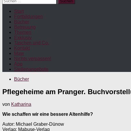
Suchen
nach:
Start
Fortbildungen
Bücher
Betreuung
Themen
Exklusiv
Taschen und Co.
Kontakt
Maw
Nichts verpassen!
App
Stellenangebote
Bücher
Pflegeheime am Pranger. Buchvorstel
von
Katharina
Wie schaffen wir eine bessere Altenhilfe?
Autor: Michael Graber-Dünow
Verlag: Mabuse-Verlag