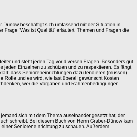
-Dünow beschäftigt sich umfassend mit der Situation in
 Frage “Was ist Qualität” erläutert. Themen und Fragen die
sleiter und steht jeden Tag vor diversen Fragen. Besonders gut
es jeden Einzelnen zu schützen und zu respektieren. Es fängt
rklärt, dass Senioreneinrichtungen dazu tendieren (müssen)
ße Rolle und es wird, wie fast überall gewünscht Kosten
 nachdenken, wer die Vorgaben und Rahmenbedingungen
s jemand sich mit dem Thema auseinander gesetzt hat, der
ein Buch schreibt. Bei diesem Buch von Herrn Graber-Dünow kam
en einer Senioreneinrichtung zu schauen. Außerdem