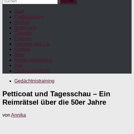
Suchen
nach:
Start
Fortbildungen
Bücher
Betreuung
Themen
Exklusiv
Taschen und Co.
Kontakt
Maw
Nichts verpassen!
App
Stellenangebote
Gedächtnistraining
Petticoat und Tagesschau – Ein
Reimrätsel über die 50er Jahre
von
Annika