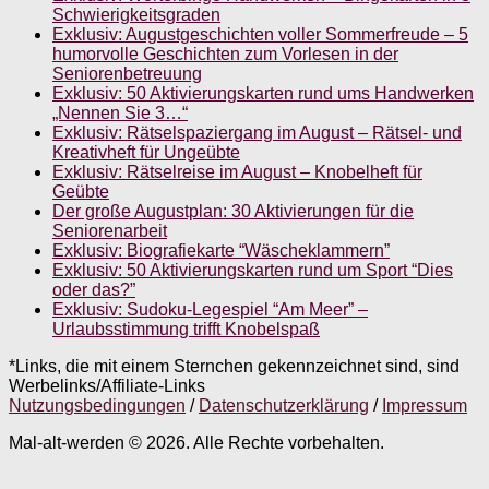
Schwierigkeitsgraden
Exklusiv: Augustgeschichten voller Sommerfreude – 5
humorvolle Geschichten zum Vorlesen in der
Seniorenbetreuung
Exklusiv: 50 Aktivierungskarten rund ums Handwerken
„Nennen Sie 3…“
Exklusiv: Rätselspaziergang im August – Rätsel- und
Kreativheft für Ungeübte
Exklusiv: Rätselreise im August – Knobelheft für
Geübte
Der große Augustplan: 30 Aktivierungen für die
Seniorenarbeit
Exklusiv: Biografiekarte “Wäscheklammern”
Exklusiv: 50 Aktivierungskarten rund um Sport “Dies
oder das?”
Exklusiv: Sudoku-Legespiel “Am Meer” –
Urlaubsstimmung trifft Knobelspaß
*Links, die mit einem Sternchen gekennzeichnet sind, sind
Werbelinks/Affiliate-Links
Nutzungsbedingungen
/
Datenschutzerklärung
/
Impressum
Mal-alt-werden © 2026. Alle Rechte vorbehalten.