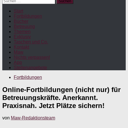
Suchen
nach:
Start
Fortbildungen
Bücher
Betreuung
Themen
Exklusiv
Taschen und Co.
Kontakt
Maw
Nichts verpassen!
App
Stellenangebote
Fortbildungen
Online-Fortbildungen (nicht nur) für
Betreuungskräfte. Anerkannt.
Praxisnah. Jetzt Plätze sichern!
von
Maw-Redaktionsteam