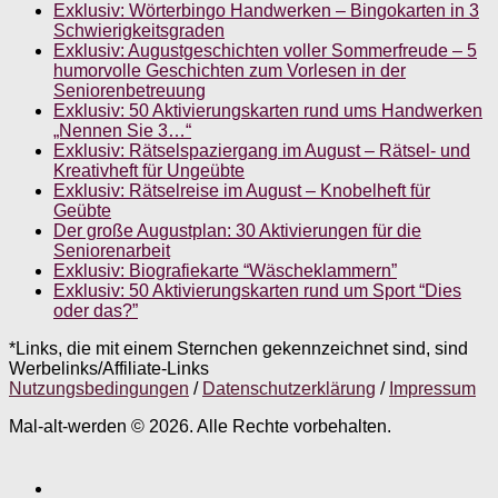
Exklusiv: Wörterbingo Handwerken – Bingokarten in 3
Schwierigkeitsgraden
Exklusiv: Augustgeschichten voller Sommerfreude – 5
humorvolle Geschichten zum Vorlesen in der
Seniorenbetreuung
Exklusiv: 50 Aktivierungskarten rund ums Handwerken
„Nennen Sie 3…“
Exklusiv: Rätselspaziergang im August – Rätsel- und
Kreativheft für Ungeübte
Exklusiv: Rätselreise im August – Knobelheft für
Geübte
Der große Augustplan: 30 Aktivierungen für die
Seniorenarbeit
Exklusiv: Biografiekarte “Wäscheklammern”
Exklusiv: 50 Aktivierungskarten rund um Sport “Dies
oder das?”
*Links, die mit einem Sternchen gekennzeichnet sind, sind
Werbelinks/Affiliate-Links
Nutzungsbedingungen
/
Datenschutzerklärung
/
Impressum
Mal-alt-werden © 2026. Alle Rechte vorbehalten.