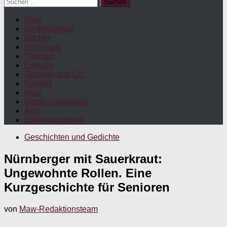
Suchen
nach:
Start
Fortbildungen
Bücher
Betreuung
Themen
Exklusiv
Taschen und Co.
Kontakt
Maw
Nichts verpassen!
App
Stellenangebote
Geschichten und Gedichte
Nürnberger mit Sauerkraut:
Ungewohnte Rollen. Eine
Kurzgeschichte für Senioren
von
Maw-Redaktionsteam