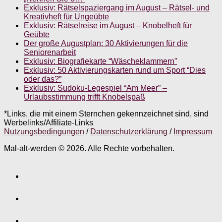
Exklusiv: Rätselspaziergang im August – Rätsel- und
Kreativheft für Ungeübte
Exklusiv: Rätselreise im August – Knobelheft für
Geübte
Der große Augustplan: 30 Aktivierungen für die
Seniorenarbeit
Exklusiv: Biografiekarte “Wäscheklammern”
Exklusiv: 50 Aktivierungskarten rund um Sport “Dies
oder das?”
Exklusiv: Sudoku-Legespiel “Am Meer” –
Urlaubsstimmung trifft Knobelspaß
*Links, die mit einem Sternchen gekennzeichnet sind, sind
Werbelinks/Affiliate-Links
Nutzungsbedingungen
/
Datenschutzerklärung
/
Impressum
Mal-alt-werden © 2026. Alle Rechte vorbehalten.