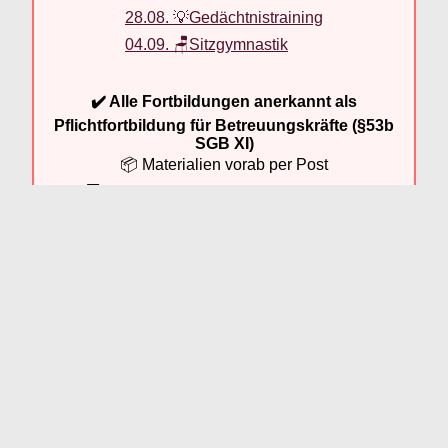
28.08. 💡Gedächtnistraining
04.09. 🪑Sitzgymnastik
✔️ Alle Fortbildungen anerkannt als
Pflichtfortbildung für Betreuungskräfte (§53b
SGB XI)
📦 Materialien vorab per Post
💻 Teilnahme bequem online per Zoom
Jetzt Fortbildungen ansehen
“Mutter bekommt kein Geld” ist eine
Geschichte zum
Vorlesen
für die Seniorenarbeit rund um den Muttertag. Die
Muttertagsgeschichte hat uns der Zeitgut-Verlag
freundlicherweise kostenlos für Sie, unsere Leser, zur
Verfügung gestellt.
Diese Geschichten eignen sich erfahrungsgemäß sehr gut
für die Seniorenarbeit, da sie von realen Zeitzeugen erzählt
werden. Sie leben von ihrer Authentizität und ihrer Ehrlichkeit