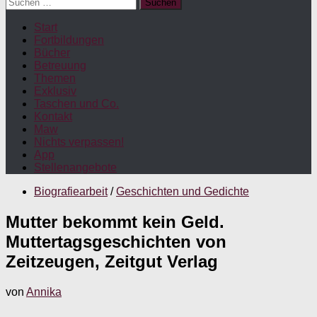
Suchen
nach:
Start
Fortbildungen
Bücher
Betreuung
Themen
Exklusiv
Taschen und Co.
Kontakt
Maw
Nichts verpassen!
App
Stellenangebote
Biografiearbeit
/
Geschichten und Gedichte
Mutter bekommt kein Geld.
Muttertagsgeschichten von
Zeitzeugen, Zeitgut Verlag
von
Annika