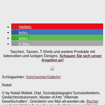
merken
teilen
teilen
E-Mail
Taschen, Tassen, T-Shirts und weitere Produkte mit
liebevollen und lustigen Designs.
Schauen Sie sich unser
Angebot an!
Schlagwörter:
Sprichwörter
Sütterlin
Natali
© by Natali Mallek. Dipl. Sozialpädagogin/ Sozialarbeiterin,
Gedächtnistraininerin, Master of Arts "Alternde
Gesellschaften", Gründerin von Mal-alt-werden.de.
Bücher