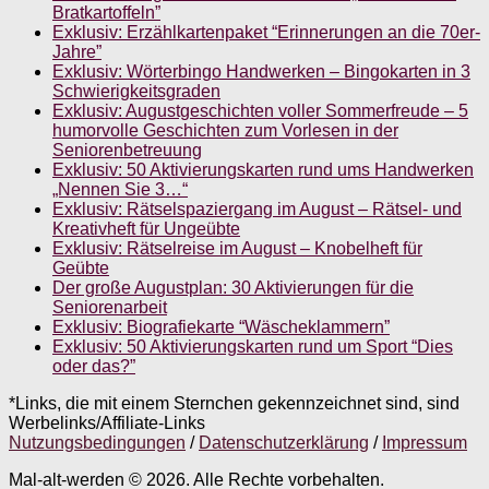
Bratkartoffeln”
Exklusiv: Erzählkartenpaket “Erinnerungen an die 70er-
Jahre”
Exklusiv: Wörterbingo Handwerken – Bingokarten in 3
Schwierigkeitsgraden
Exklusiv: Augustgeschichten voller Sommerfreude – 5
humorvolle Geschichten zum Vorlesen in der
Seniorenbetreuung
Exklusiv: 50 Aktivierungskarten rund ums Handwerken
„Nennen Sie 3…“
Exklusiv: Rätselspaziergang im August – Rätsel- und
Kreativheft für Ungeübte
Exklusiv: Rätselreise im August – Knobelheft für
Geübte
Der große Augustplan: 30 Aktivierungen für die
Seniorenarbeit
Exklusiv: Biografiekarte “Wäscheklammern”
Exklusiv: 50 Aktivierungskarten rund um Sport “Dies
oder das?”
*Links, die mit einem Sternchen gekennzeichnet sind, sind
Werbelinks/Affiliate-Links
Nutzungsbedingungen
/
Datenschutzerklärung
/
Impressum
Mal-alt-werden © 2026. Alle Rechte vorbehalten.