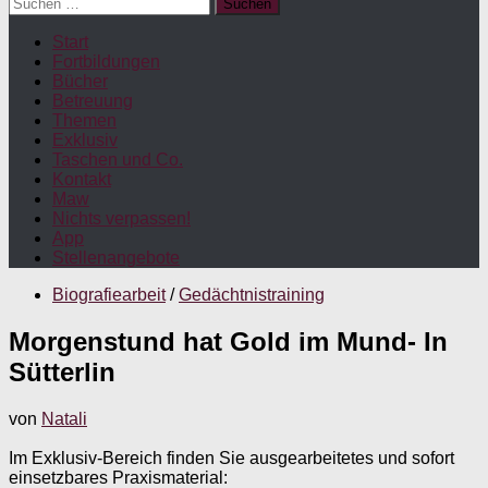
Suchen
nach:
Start
Fortbildungen
Bücher
Betreuung
Themen
Exklusiv
Taschen und Co.
Kontakt
Maw
Nichts verpassen!
App
Stellenangebote
Biografiearbeit
/
Gedächtnistraining
Morgenstund hat Gold im Mund- In
Sütterlin
von
Natali
Im Exklusiv-Bereich finden Sie ausgearbeitetes und sofort
einsetzbares Praxismaterial: