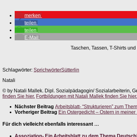
merken
teilen
teilen
E-Mail
Taschen, Tassen, T-Shirts und 
Schlagwörter:
Sprichwörter
Sütterlin
Natali
© by Natali Mallek. Dipl. Sozialpädagogin/ Sozialarbeiterin, G
finden Sie hier.
Fortbildungen mit Natali Mallek finden Sie hier
Nächster Beitrag
Arbeitsblatt- “Strukturieren” zum Th
Vorheriger Beitrag
Ein Ostergedicht – Ostern in meiner
Für dich vielleicht ebenfalls interessant …
Assoziation- Ein Arbeitsblatt zu dem Thema Deutsch