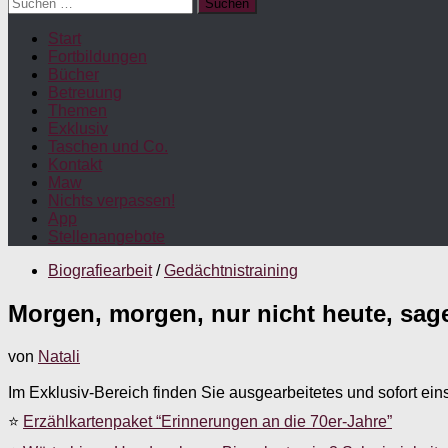
Suchen
nach:
Start
Fortbildungen
Bücher
Betreuung
Themen
Exklusiv
Taschen und Co.
Kontakt
Maw
Nichts verpassen!
App
Stellenangebote
Biografiearbeit
/
Gedächtnistraining
Morgen, morgen, nur nicht heute, sagen
von
Natali
Im Exklusiv-Bereich finden Sie ausgearbeitetes und sofort ein
⭐
Erzählkartenpaket “Erinnerungen an die 70er-Jahre”