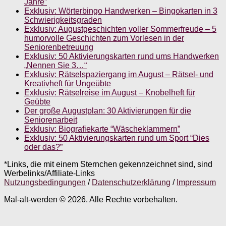
Jahre”
Exklusiv: Wörterbingo Handwerken – Bingokarten in 3
Schwierigkeitsgraden
Exklusiv: Augustgeschichten voller Sommerfreude – 5
humorvolle Geschichten zum Vorlesen in der
Seniorenbetreuung
Exklusiv: 50 Aktivierungskarten rund ums Handwerken
„Nennen Sie 3…“
Exklusiv: Rätselspaziergang im August – Rätsel- und
Kreativheft für Ungeübte
Exklusiv: Rätselreise im August – Knobelheft für
Geübte
Der große Augustplan: 30 Aktivierungen für die
Seniorenarbeit
Exklusiv: Biografiekarte “Wäscheklammern”
Exklusiv: 50 Aktivierungskarten rund um Sport “Dies
oder das?”
*Links, die mit einem Sternchen gekennzeichnet sind, sind
Werbelinks/Affiliate-Links
Nutzungsbedingungen
/
Datenschutzerklärung
/
Impressum
Mal-alt-werden © 2026. Alle Rechte vorbehalten.