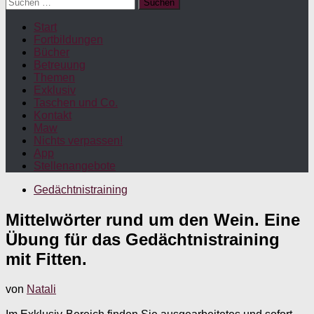
Suchen
nach:
Start
Fortbildungen
Bücher
Betreuung
Themen
Exklusiv
Taschen und Co.
Kontakt
Maw
Nichts verpassen!
App
Stellenangebote
Gedächtnistraining
Mittelwörter rund um den Wein. Eine
Übung für das Gedächtnistraining
mit Fitten.
von
Natali