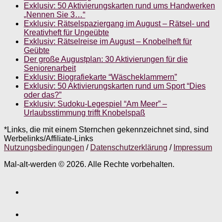
Exklusiv: 50 Aktivierungskarten rund ums Handwerken
„Nennen Sie 3…“
Exklusiv: Rätselspaziergang im August – Rätsel- und
Kreativheft für Ungeübte
Exklusiv: Rätselreise im August – Knobelheft für
Geübte
Der große Augustplan: 30 Aktivierungen für die
Seniorenarbeit
Exklusiv: Biografiekarte “Wäscheklammern”
Exklusiv: 50 Aktivierungskarten rund um Sport “Dies
oder das?”
Exklusiv: Sudoku-Legespiel “Am Meer” –
Urlaubsstimmung trifft Knobelspaß
*Links, die mit einem Sternchen gekennzeichnet sind, sind
Werbelinks/Affiliate-Links
Nutzungsbedingungen
/
Datenschutzerklärung
/
Impressum
Mal-alt-werden © 2026. Alle Rechte vorbehalten.