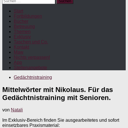
Suchen
nach:
Start
Fortbildungen
Bücher
Betreuung
Themen
Exklusiv
Taschen und Co.
Kontakt
Maw
Nichts verpassen!
App
Stellenangebote
Gedächtnistraining
Mittelwörter mit Nikolaus. Für das
Gedächtnistraining mit Senioren.
von
Natali
Im Exklusiv-Bereich finden Sie ausgearbeitetes und sofort
einsetzbares Praxismaterial: