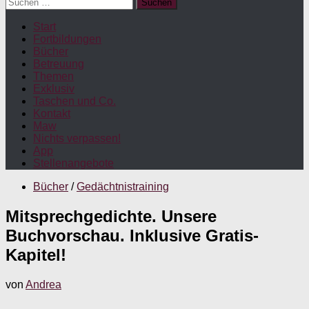
Suchen
nach:
Start
Fortbildungen
Bücher
Betreuung
Themen
Exklusiv
Taschen und Co.
Kontakt
Maw
Nichts verpassen!
App
Stellenangebote
Bücher
/
Gedächtnistraining
Mitsprechgedichte. Unsere
Buchvorschau. Inklusive Gratis-
Kapitel!
von
Andrea