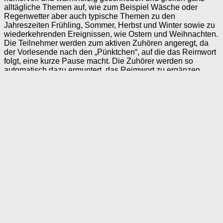
alltägliche Themen auf, wie zum Beispiel Wäsche oder
Regenwetter aber auch typische Themen zu den
Jahreszeiten Frühling, Sommer, Herbst und Winter sowie zu
wiederkehrenden Ereignissen, wie Ostern und Weihnachten.
Die Teilnehmer werden zum aktiven Zuhören angeregt, da
der Vorlesende nach den „Pünktchen“, auf die das Reimwort
folgt, eine kurze Pause macht. Die Zuhörer werden so
automatisch dazu ermuntert, das Reimwort zu ergänzen.
Sollten die Zuhörer mal nicht auf ein passendes Reimwort
kommen, liest der Vorlesende nach der kurzen Pause selbst
weiter. So bleibt die Motivation erhalten auch wenn einmal
etwas nicht sofort einfällt.
Wir wünschen Ihnen viel Freude mit diesem Buch!
Das Buch “Mitsprechgedichte”
jetzt direkt bei SingLiesel
bestellen*!
merken
teilen