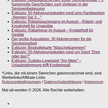
humorvolle Geschichten zum Vorlesen in der
Seniorenbetreuung
Exklusiv: 50 Aktivierungskarten rund ums Handwerken
„Nennen Sie 3…“
Exklusiv: Rätselspaziergang im August – Rätsel- und
Kreativheft für Ungeübte
Exklusiv: Rätselreise im August – Knobelheft für
Geübte
Der große Augustplan: 30 Aktivierungen für die
Seniorenarbeit
Exklusiv: Biografiekarte “Wäscheklammern”
Exklusiv: 50 Aktivierungskarten rund um Sport “Dies
oder das?”
Exklusiv: Sudoku-Legespiel “Am Meer” –
Urlaubsstimmung trifft Knobelspaß
*Links, die mit einem Sternchen gekennzeichnet sind, sind
Werbelinks/Affiliate-Links
Nutzungsbedingungen
/
Datenschutzerklärung
/
Impressum
Mal-alt-werden © 2026. Alle Rechte vorbehalten.