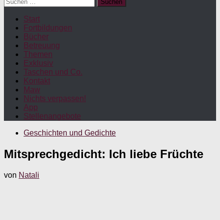
Suchen
nach:
Start
Fortbildungen
Bücher
Betreuung
Themen
Exklusiv
Taschen und Co.
Kontakt
Maw
Nichts verpassen!
App
Stellenangebote
Geschichten und Gedichte
Mitsprechgedicht: Ich liebe Früchte
von
Natali