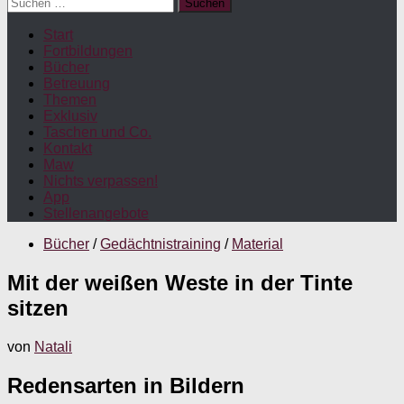
Suchen
nach:
Start
Fortbildungen
Bücher
Betreuung
Themen
Exklusiv
Taschen und Co.
Kontakt
Maw
Nichts verpassen!
App
Stellenangebote
Bücher
/
Gedächtnistraining
/
Material
Mit der weißen Weste in der Tinte
sitzen
von
Natali
Redensarten in Bildern