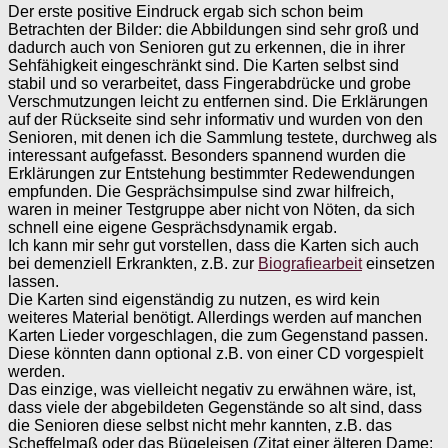
Der erste positive Eindruck ergab sich schon beim
Betrachten der Bilder: die Abbildungen sind sehr groß und
dadurch auch von Senioren gut zu erkennen, die in ihrer
Sehfähigkeit eingeschränkt sind. Die Karten selbst sind
stabil und so verarbeitet, dass Fingerabdrücke und grobe
Verschmutzungen leicht zu entfernen sind. Die Erklärungen
auf der Rückseite sind sehr informativ und wurden von den
Senioren, mit denen ich die Sammlung testete, durchweg als
interessant aufgefasst. Besonders spannend wurden die
Erklärungen zur Entstehung bestimmter Redewendungen
empfunden. Die Gesprächsimpulse sind zwar hilfreich,
waren in meiner Testgruppe aber nicht von Nöten, da sich
schnell eine eigene Gesprächsdynamik ergab.
Ich kann mir sehr gut vorstellen, dass die Karten sich auch
bei demenziell Erkrankten, z.B. zur
Biografiearbeit
einsetzen
lassen.
Die Karten sind eigenständig zu nutzen, es wird kein
weiteres Material benötigt. Allerdings werden auf manchen
Karten Lieder vorgeschlagen, die zum Gegenstand passen.
Diese könnten dann optional z.B. von einer CD vorgespielt
werden.
Das einzige, was vielleicht negativ zu erwähnen wäre, ist,
dass viele der abgebildeten Gegenstände so alt sind, dass
die Senioren diese selbst nicht mehr kannten, z.B. das
Scheffelmaß oder das Bügeleisen (Zitat einer älteren Dame: