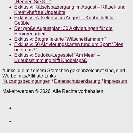
„Nennen Sie 3…“
Exklusiv: Rätselspaziergang im August – Rätsel- und
Kreativheft für Ungeübte
Exklusiv: Rätselreise im August – Knobelheft für
Geübte
Der große Augustplan: 30 Aktivierungen für die
Seniorenarbeit
Exklusiv: Biografiekarte “Wäscheklammern”
Exklusiv: 50 Aktivierungskarten rund um Sport “Dies
oder das?”
Exklusiv: Sudoku-Legespiel “Am Meer” –
Urlaubsstimmung trifft Knobelspaß
*Links, die mit einem Sternchen gekennzeichnet sind, sind
Werbelinks/Affiliate-Links
Nutzungsbedingungen
/
Datenschutzerklärung
/
Impressum
Mal-alt-werden © 2026. Alle Rechte vorbehalten.