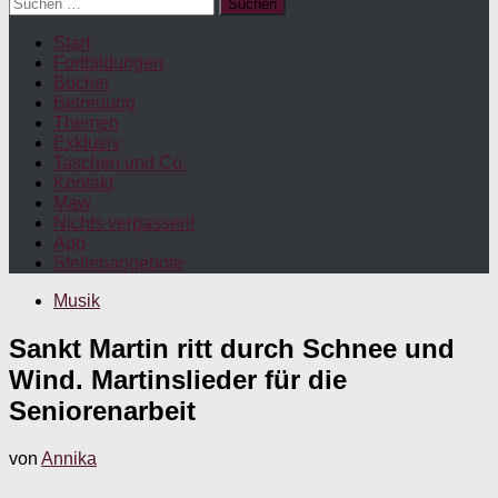
Suchen
nach:
Start
Fortbildungen
Bücher
Betreuung
Themen
Exklusiv
Taschen und Co.
Kontakt
Maw
Nichts verpassen!
App
Stellenangebote
Musik
Sankt Martin ritt durch Schnee und
Wind. Martinslieder für die
Seniorenarbeit
von
Annika