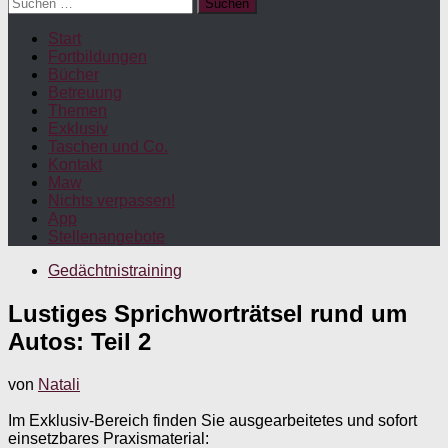
Suchen
nach:
Start
Fortbildungen
Bücher
Betreuung
Themen
Exklusiv
Taschen und Co.
Kontakt
Maw
Nichts verpassen!
App
Stellenangebote
Gedächtnistraining
Lustiges Sprichworträtsel rund um
Autos: Teil 2
von
Natali
Im Exklusiv-Bereich finden Sie ausgearbeitetes und sofort
einsetzbares Praxismaterial: