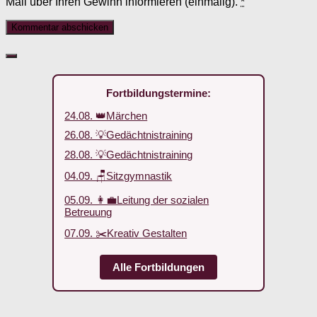
Mail über Ihren Gewinn informieren (einmalig).
*
Fortbildungstermine:
24.08. 👑Märchen
26.08. 💡Gedächtnistraining
28.08. 💡Gedächtnistraining
04.09. 🪑Sitzgymnastik
05.09. 👩‍💼Leitung der sozialen
Betreuung
07.09. ✂️Kreativ Gestalten
Alle Fortbildungen