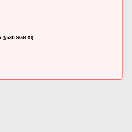
e (§53b SGB XI)