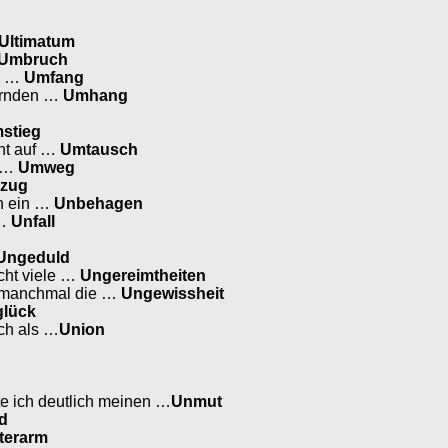
Ultimatum
Umbruch
en …
Umfang
ternden …
Umhang
stieg
cht auf …
Umtausch
n …
Umweg
zug
an ein …
Unbehagen
 …
Unfall
Ungeduld
icht viele …
Ungereimtheiten
en manchmal die …
Ungewissheit
lück
ch als …
Union
te ich deutlich meinen …
Unmut
d
terarm