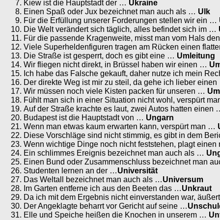
Kiew ist die Hauptstadt der …
Ukraine
Einen Spaß oder Jux bezeichnet man auch als …
Ulk
Für die Erfüllung unserer Forderungen stellen wir ein …
Die Welt verändert sich täglich, alles befindet sich im …
Für die passende Kragenweite, misst man vom Hals d
Viele Superheldenfiguren tragen am Rücken einen flat
Die Straße ist gesperrt, doch es gibt eine …
Umleitung
Wir fliegen nicht direkt, in Brüssel haben wir einen …
Um
Ich habe das Falsche gekauft, daher nutze ich mein Re
Der direkte Weg ist mir zu steil, da gehe ich lieber eine
Wir müssen noch viele Kisten packen für unseren …
Um
Fühlt man sich in einer Situation nicht wohl, verspürt m
Auf der Straße krachte es laut, zwei Autos hatten einen
Budapest ist die Hauptstadt von …
Ungarn
Wenn man etwas kaum erwarten kann, verspürt man …
Diese Vorschläge sind nicht stimmig, es gibt in dem Ber
Wenn wichtige Dinge noch nicht feststehen, plagt ein
Ein schlimmes Ereignis bezeichnet man auch als …
Ung
Einen Bund oder Zusammenschluss bezeichnet man au
Studenten lernen an der …
Universität
Das Weltall bezeichnet man auch als …
Universum
Im Garten entferne ich aus den Beeten das …
Unkraut
Da ich mit dem Ergebnis nicht einverstanden war, äußer
Der Angeklagte beharrt vor Gericht auf seine …
Unschul
Elle und Speiche heißen die Knochen in unserem …
Un