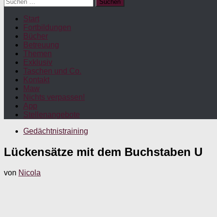
Suchen
nach:
Start
Fortbildungen
Bücher
Betreuung
Themen
Exklusiv
Taschen und Co.
Kontakt
Maw
Nichts verpassen!
App
Stellenangebote
Gedächtnistraining
Lückensätze mit dem Buchstaben U
von
Nicola