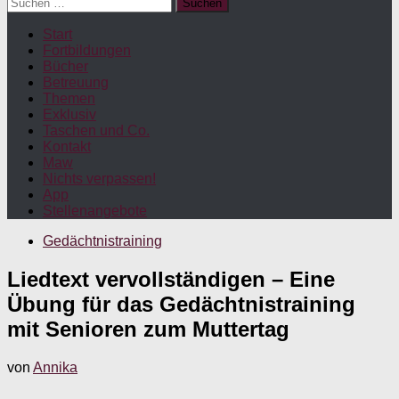
Suchen
nach:
Start
Fortbildungen
Bücher
Betreuung
Themen
Exklusiv
Taschen und Co.
Kontakt
Maw
Nichts verpassen!
App
Stellenangebote
Gedächtnistraining
Liedtext vervollständigen – Eine
Übung für das Gedächtnistraining
mit Senioren zum Muttertag
von
Annika