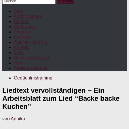
Suchen
nach:
Start
Fortbildungen
Bücher
Betreuung
Themen
Exklusiv
Taschen und Co.
Kontakt
Maw
Nichts verpassen!
App
Stellenangebote
Gedächtnistraining
Liedtext vervollständigen – Ein
Arbeitsblatt zum Lied “Backe backe
Kuchen”
von
Annika