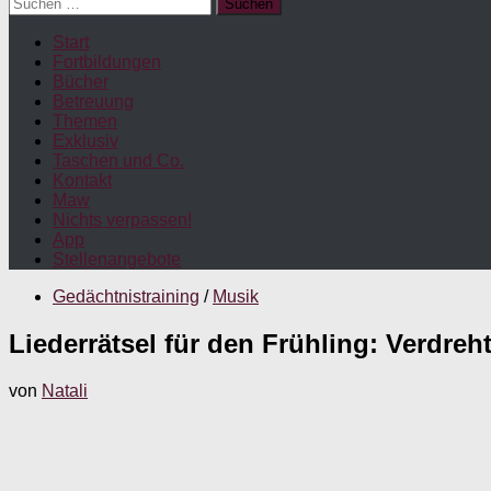
Suchen
nach:
Start
Fortbildungen
Bücher
Betreuung
Themen
Exklusiv
Taschen und Co.
Kontakt
Maw
Nichts verpassen!
App
Stellenangebote
Gedächtnistraining
/
Musik
Liederrätsel für den Frühling: Verdreht
von
Natali