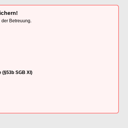
ichern!
n der Betreuung.
e (§53b SGB XI)