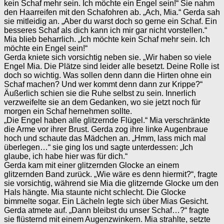
kein Schaf mehr sein. Ich möchte ein Engel sein!“ Sie nahm
den Haarreifen mit den Schafohren ab. „Ach, Mia.“ Gerda sah
sie mitleidig an. „Aber du warst doch so gerne ein Schaf. Ein
besseres Schaf als dich kann ich mir gar nicht vorstellen.“
Mia blieb beharrlich. „Ich möchte kein Schaf mehr sein. Ich
möchte ein Engel sein!“
Gerda kniete sich vorsichtig neben sie. „Wir haben so viele
Engel Mia. Die Plätze sind leider alle besetzt. Deine Rolle ist
doch so wichtig. Was sollen denn dann die Hirten ohne ein
Schaf machen? Und wer kommt denn dann zur Krippe?“
Äußerlich schien sie die Ruhe selbst zu sein. Innerlich
verzweifelte sie an dem Gedanken, wo sie jetzt noch für
morgen ein Schaf hernehmen sollte.
„Die Engel haben alle glitzernde Flügel.“ Mia verschränkte
die Arme vor ihrer Brust. Gerda zog ihre linke Augenbraue
hoch und schaute das Mädchen an. „Hmm, lass mich mal
überlegen…“ sie ging los und sagte unterdessen: „Ich
glaube, ich habe hier was für dich.“
Gerda kam mit einer glitzernden Glocke an einem
glitzernden Band zurück. „Wie wäre es denn hiermit?“, fragte
sie vorsichtig, während sie Mia die glitzernde Glocke um den
Hals hängte. Mia staunte nicht schlecht. Die Glocke
bimmelte sogar. Ein Lächeln legte sich über Mias Gesicht.
Gerda atmete auf. „Dann bleibst du unser Schaf…?“ fragte
sie flüsternd mit einem Augenzwinkern. Mia strahlte, setzte