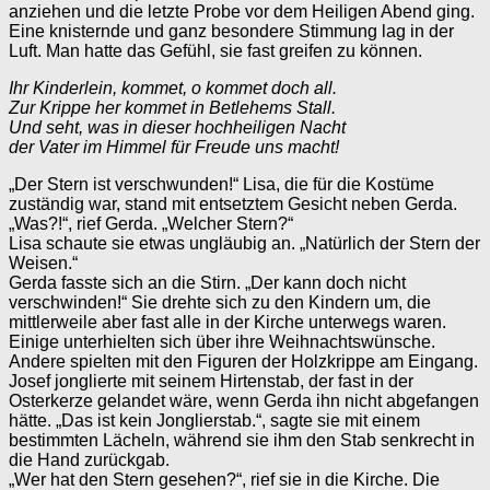
anziehen und die letzte Probe vor dem Heiligen Abend ging.
Eine knisternde und ganz besondere Stimmung lag in der
Luft. Man hatte das Gefühl, sie fast greifen zu können.
Ihr Kinderlein, kommet, o kommet doch all.
Zur Krippe her kommet in Betlehems Stall.
Und seht, was in dieser hochheiligen Nacht
der Vater im Himmel für Freude uns macht!
„Der Stern ist verschwunden!“ Lisa, die für die Kostüme
zuständig war, stand mit entsetztem Gesicht neben Gerda.
„Was?!“, rief Gerda. „Welcher Stern?“
Lisa schaute sie etwas ungläubig an. „Natürlich der Stern der
Weisen.“
Gerda fasste sich an die Stirn. „Der kann doch nicht
verschwinden!“ Sie drehte sich zu den Kindern um, die
mittlerweile aber fast alle in der Kirche unterwegs waren.
Einige unterhielten sich über ihre Weihnachtswünsche.
Andere spielten mit den Figuren der Holzkrippe am Eingang.
Josef jonglierte mit seinem Hirtenstab, der fast in der
Osterkerze gelandet wäre, wenn Gerda ihn nicht abgefangen
hätte. „Das ist kein Jonglierstab.“, sagte sie mit einem
bestimmten Lächeln, während sie ihm den Stab senkrecht in
die Hand zurückgab.
„Wer hat den Stern gesehen?“, rief sie in die Kirche. Die