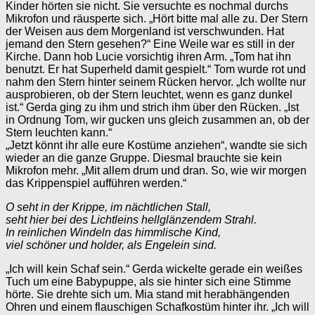
Kinder hörten sie nicht. Sie versuchte es nochmal durchs
Mikrofon und räusperte sich. „Hört bitte mal alle zu. Der Stern
der Weisen aus dem Morgenland ist verschwunden. Hat
jemand den Stern gesehen?“ Eine Weile war es still in der
Kirche. Dann hob Lucie vorsichtig ihren Arm. „Tom hat ihn
benutzt. Er hat Superheld damit gespielt.“ Tom wurde rot und
nahm den Stern hinter seinem Rücken hervor. „Ich wollte nur
ausprobieren, ob der Stern leuchtet, wenn es ganz dunkel
ist.“ Gerda ging zu ihm und strich ihm über den Rücken. „Ist
in Ordnung Tom, wir gucken uns gleich zusammen an, ob der
Stern leuchten kann.“
„Jetzt könnt ihr alle eure Kostüme anziehen“, wandte sie sich
wieder an die ganze Gruppe. Diesmal brauchte sie kein
Mikrofon mehr. „Mit allem drum und dran. So, wie wir morgen
das Krippenspiel aufführen werden.“
O seht in der Krippe, im nächtlichen Stall,
seht hier bei des Lichtleins hellglänzendem Strahl.
In reinlichen Windeln das himmlische Kind,
viel schöner und holder, als Engelein sind.
„Ich will kein Schaf sein.“ Gerda wickelte gerade ein weißes
Tuch um eine Babypuppe, als sie hinter sich eine Stimme
hörte. Sie drehte sich um. Mia stand mit herabhängenden
Ohren und einem flauschigen Schafkostüm hinter ihr. „Ich will