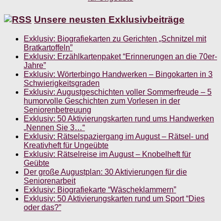
Unsere neusten Exklusivbeiträge
Exklusiv: Biografiekarten zu Gerichten „Schnitzel mit
Bratkartoffeln”
Exklusiv: Erzählkartenpaket “Erinnerungen an die 70er-
Jahre”
Exklusiv: Wörterbingo Handwerken – Bingokarten in 3
Schwierigkeitsgraden
Exklusiv: Augustgeschichten voller Sommerfreude – 5
humorvolle Geschichten zum Vorlesen in der
Seniorenbetreuung
Exklusiv: 50 Aktivierungskarten rund ums Handwerken
„Nennen Sie 3…“
Exklusiv: Rätselspaziergang im August – Rätsel- und
Kreativheft für Ungeübte
Exklusiv: Rätselreise im August – Knobelheft für
Geübte
Der große Augustplan: 30 Aktivierungen für die
Seniorenarbeit
Exklusiv: Biografiekarte “Wäscheklammern”
Exklusiv: 50 Aktivierungskarten rund um Sport “Dies
oder das?”