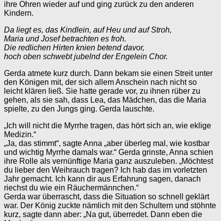
ihre Ohren wieder auf und ging zurück zu den anderen
Kindern.
Da liegt es, das Kindlein, auf Heu und auf Stroh,
Maria und Josef betrachten es froh.
Die redlichen Hirten knien betend davor,
hoch oben schwebt jubelnd der Engelein Chor.
Gerda atmete kurz durch. Dann bekam sie einen Streit unter
den Königen mit, der sich allem Anschein nach nicht so
leicht klären ließ. Sie hatte gerade vor, zu ihnen rüber zu
gehen, als sie sah, dass Lea, das Mädchen, das die Maria
spielte, zu den Jungs ging. Gerda lauschte.
„Ich will nicht die Myrrhe tragen, das hört sich an, wie eklige
Medizin.“
„Ja, das stimmt“, sagte Anna „aber überleg mal, wie kostbar
und wichtig Myrrhe damals war.“ Gerda grinste, Anna schien
ihre Rolle als vernünftige Maria ganz auszuleben. „Möchtest
du lieber den Weihrauch tragen? Ich hab das im vorletzten
Jahr gemacht. Ich kann dir aus Erfahrung sagen, danach
riechst du wie ein Räuchermännchen.“
Gerda war überrascht, dass die Situation so schnell geklärt
war. Der König zuckte nämlich mit den Schultern und stöhnte
kurz, sagte dann aber: „Na gut, überredet. Dann eben die