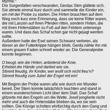
Myrrhe.“
Die Sorgenfalten verschwanden, Gerdas Stirn glättete sich.
Sie atmete einmal kurz durch und sammelte die Kinder ein,
um mit der Probe zu starten. Die Hirten brauchten auf dem
Weg noch kurz eine Erinnerung, dass sie keine Ritter waren,
die mit Lanzen auf ihren Pferden ritten, sondern Hirten, die
mit ihren Hirtenstäben zu Fuß auf den Feldern unterwegs
waren. Und dass das Schaf schon gar nicht gejagt werden
sollte.
Außerdem hatte der Esel seinen Schwanz verloren, als
dieser an der Futterkrippe hängen blieb. Gerda nähte ihn mit
einem grauen Faden schnell wieder an. Die Generalprobe
konnte beginnen.
O beugt, wie die Hirten, anbetend die Knie.
Erhebet die Hände und danket wie sie.
Stimmt freudig, ihr Kinder, wer wollt sich nicht freu‘n?
Stimmt freudig zum Jubel der Engel mit ein!
Mit Beginn der Probe waren alle wie durch ein Wunder
bereit. Der Stern konnte tatsächlich leuchten und stand in
einem wunderschönen Licht über dem Stall. Das Schaf
glitzerte mit den Engeln um die Wette. Josef jonglierte nicht
mehr und auch die Hirtenstäbe blieben da, wo sie sein
sollten. Die Könige schritten ehrfürchtig durch den Gang und