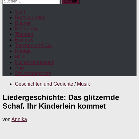
Suchen
nach:
Start
Fortbildungen
Bücher
Betreuung
Themen
Exklusiv
Taschen und Co.
Kontakt
Maw
Nichts verpassen!
App
Stellenangebote
Geschichten und Gedichte
/
Musik
Liedergeschichte: Das glitzernde
Schaf. Ihr Kinderlein kommet
von
Annika