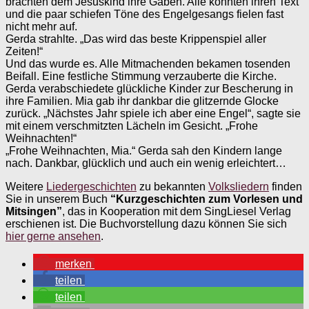
brachten dem Jesuskind ihre Gaben. Alle konnten ihren Text
und die paar schiefen Töne des Engelgesangs fielen fast
nicht mehr auf.
Gerda strahlte. „Das wird das beste Krippenspiel aller
Zeiten!“
Und das wurde es. Alle Mitmachenden bekamen tosenden
Beifall. Eine festliche Stimmung verzauberte die Kirche.
Gerda verabschiedete glückliche Kinder zur Bescherung in
ihre Familien. Mia gab ihr dankbar die glitzernde Glocke
zurück. „Nächstes Jahr spiele ich aber eine Engel“, sagte sie
mit einem verschmitzten Lächeln im Gesicht. „Frohe
Weihnachten!“
„Frohe Weihnachten, Mia.“ Gerda sah den Kindern lange
nach. Dankbar, glücklich und auch ein wenig erleichtert…
Weitere
Liedergeschichten
zu bekannten
Volksliedern
finden
Sie in unserem Buch
“Kurzgeschichten zum Vorlesen und
Mitsingen”
, das in Kooperation mit dem SingLiesel Verlag
erschienen ist. Die Buchvorstellung dazu können Sie sich
hier gerne ansehen
.
merken
teilen
teilen