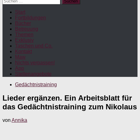
Suchen
nach:
Start
Fortbildungen
Bücher
Betreuung
Themen
Exklusiv
Taschen und Co.
Kontakt
Maw
Nichts verpassen!
App
Stellenangebote
Gedächtnistraining
Lieder ergänzen. Ein Arbeitsblatt für
das Gedächtnistraining zum Nikolaus
von
Annika