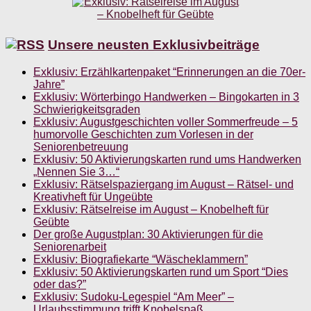
Unsere neusten Exklusivbeiträge
Exklusiv: Erzählkartenpaket “Erinnerungen an die 70er-
Jahre”
Exklusiv: Wörterbingo Handwerken – Bingokarten in 3
Schwierigkeitsgraden
Exklusiv: Augustgeschichten voller Sommerfreude – 5
humorvolle Geschichten zum Vorlesen in der
Seniorenbetreuung
Exklusiv: 50 Aktivierungskarten rund ums Handwerken
„Nennen Sie 3…“
Exklusiv: Rätselspaziergang im August – Rätsel- und
Kreativheft für Ungeübte
Exklusiv: Rätselreise im August – Knobelheft für
Geübte
Der große Augustplan: 30 Aktivierungen für die
Seniorenarbeit
Exklusiv: Biografiekarte “Wäscheklammern”
Exklusiv: 50 Aktivierungskarten rund um Sport “Dies
oder das?”
Exklusiv: Sudoku-Legespiel “Am Meer” –
Urlaubsstimmung trifft Knobelspaß