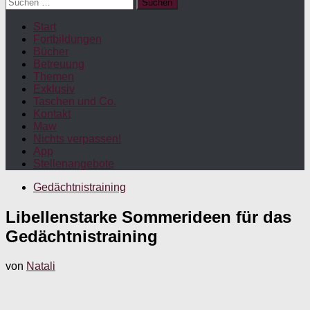
Suchen
nach:
Start
Fortbildungen
Bücher
Betreuung
Themen
Exklusiv
Taschen und Co.
Kontakt
Maw
Nichts verpassen!
App
Stellenangebote
Gedächtnistraining
Libellenstarke Sommerideen für das
Gedächtnistraining
von
Natali