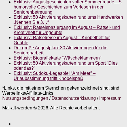
Exklusiv: Augustgeschichten voller Sommerfreude – 5
humorvolle Geschichten zum Vorlesen in der
Seniorenbetreuung
Exklusiv: 50 Aktivierungskarten rund ums Handwerken
„Nennen Sie 3…“
Exklusiv: Rätselspaziergang im August – Rätsel- und
Kreativheft für Ungeübte
Exklusiv: Rätselreise im August – Knobelheft für
Geübte
Der große Augustplan: 30 Aktivierungen für die
Seniorenarbeit
Exklusiv: Biografiekarte “Wäscheklammern”
Exklusiv: 50 Aktivierungskarten rund um Sport “Dies
oder das?”
Exklusiv: Sudoku-Legespiel “Am Meer” –
Urlaubsstimmung trifft Knobelspaß
*Links, die mit einem Sternchen gekennzeichnet sind, sind
Werbelinks/Affiliate-Links
Nutzungsbedingungen
/
Datenschutzerklärung
/
Impressum
Mal-alt-werden © 2026. Alle Rechte vorbehalten.