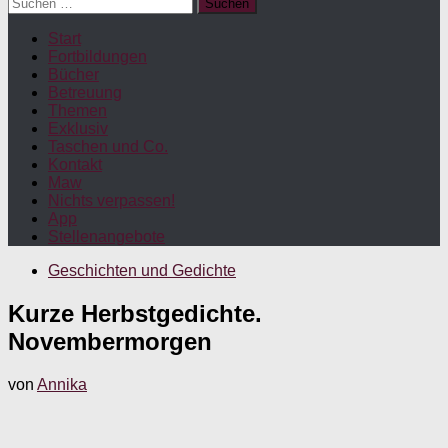
Suchen
nach:
Start
Fortbildungen
Bücher
Betreuung
Themen
Exklusiv
Taschen und Co.
Kontakt
Maw
Nichts verpassen!
App
Stellenangebote
Geschichten und Gedichte
Kurze Herbstgedichte.
Novembermorgen
von
Annika