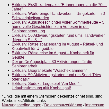
Exklusiv: Erzählkartenpaket “Erinnerungen an die 70er-
Jahre”
Exklusiv: Wörterbingo Handwerken – Bingokarten in 3
Schwierigkeitsgraden
Exklusiv: Augustgeschichten voller Sommerfreude – 5
humorvolle Geschichten zum Vorlesen in der
Seniorenbetreuung
Exklusiv: 50 Aktivierungskarten rund ums Handwerken
„Nennen Sie 3…“
Exklusiv: Rätselspaziergang im August – Rätsel- und
Kreativheft für Ungeübte
Exklusiv: Rätselreise im August – Knobelheft für
Geübte
Der große Augustplan: 30 Aktivierungen für die
Seniorenarbeit
Exklusiv: Biografiekarte “Wäscheklammern”
Exklusiv: 50 Aktivierungskarten rund um Sport “Dies
oder das?”
Exklusiv: Sudoku-Legespiel “Am Meer” –
Urlaubsstimmung trifft Knobelspaß
*Links, die mit einem Sternchen gekennzeichnet sind, sind
Werbelinks/Affiliate-Links
Nutzungsbedingungen
/
Datenschutzerklärung
/
Impressum