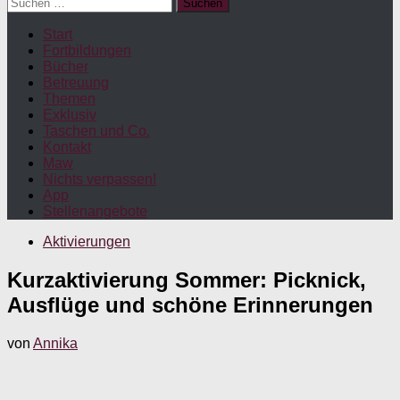
Suchen
nach:
Start
Fortbildungen
Bücher
Betreuung
Themen
Exklusiv
Taschen und Co.
Kontakt
Maw
Nichts verpassen!
App
Stellenangebote
Aktivierungen
Kurzaktivierung Sommer: Picknick,
Ausflüge und schöne Erinnerungen
von
Annika